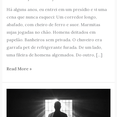
Há alguns anos, eu entrei em um presídio e vi uma
cena que nunca esqueci: Um corredor longo,
abafado, com cheiro de ferro e suor. Marmitas
sujas jogadas no chão. Homens deitados em
papelão. Banheiros sem privada. O chuveiro era
garrafa pet de refrigerante furada. De um lado,
uma fileira de homens algemados. Do outro, […]
Read More »
O
silêncio
do
acusado: