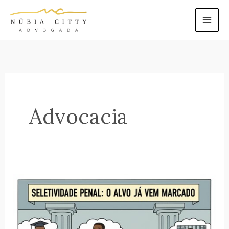
Ir
para
o
conteúdo
Advocacia
A
Seletividade
Penal
e