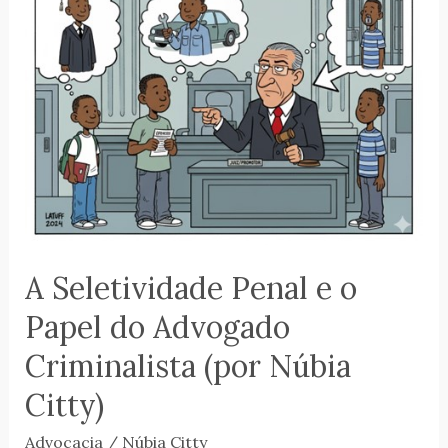
o
Papel
do
Advogado
Criminalista
(por
Núbia
Citty)
A Seletividade Penal e o
Papel do Advogado
Criminalista (por Núbia
Citty)
Advocacia
/
Núbia Citty