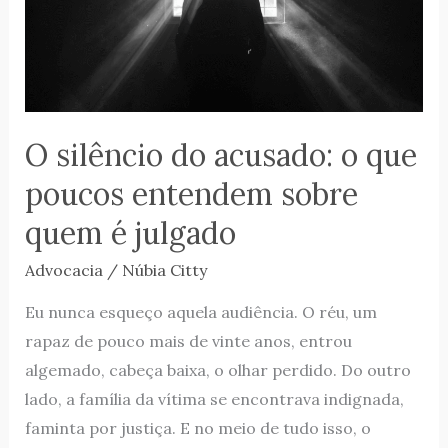
o
que
poucos
entendem
sobre
O silêncio do acusado: o que
quem
poucos entendem sobre
é
julgado
quem é julgado
Advocacia
/
Núbia Citty
Eu nunca esqueço aquela audiência. O réu, um
rapaz de pouco mais de vinte anos, entrou
algemado, cabeça baixa, o olhar perdido. Do outro
lado, a família da vítima se encontrava indignada,
faminta por justiça. E no meio de tudo isso, o