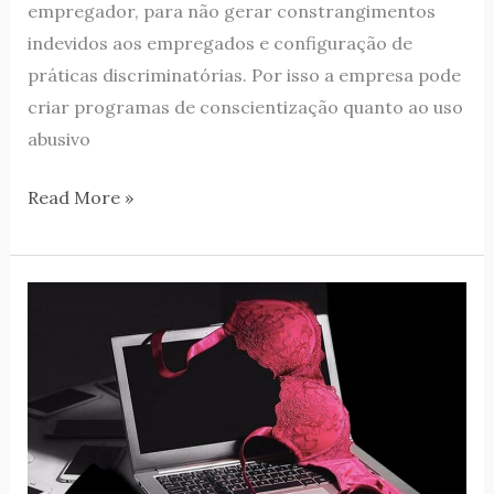
empregador, para não gerar constrangimentos
indevidos aos empregados e configuração de
práticas discriminatórias. Por isso a empresa pode
criar programas de conscientização quanto ao uso
abusivo
Read More »
Estupro
Virtual:
o
que
é
e
como