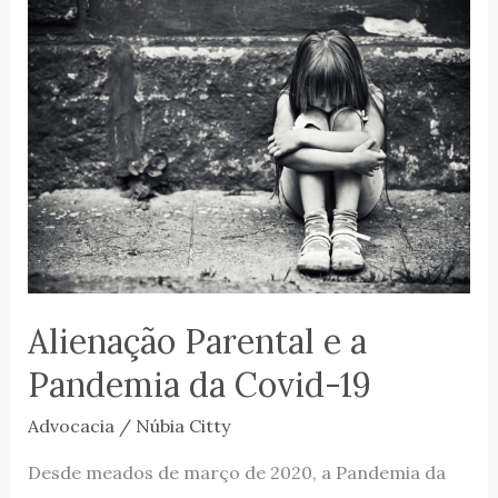
Alienação
Parental
e
a
Pandemia
da
Covid-
19
Alienação Parental e a
Pandemia da Covid-19
Advocacia
/
Núbia Citty
Desde meados de março de 2020, a Pandemia da