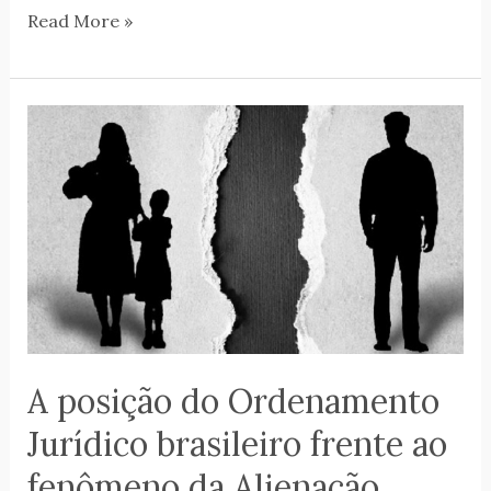
Read More »
A
posição
do
Ordenamento
Jurídico
brasileiro
frente
ao
fenômeno
A posição do Ordenamento
da
Jurídico brasileiro frente ao
Alienação
Parental
fenômeno da Alienação