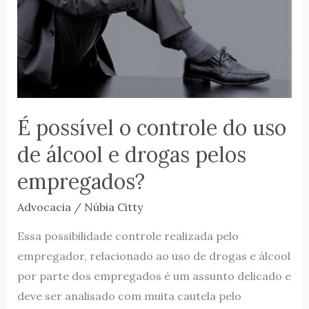
do
uso
de
álcool
e
drogas
É possível o controle do uso
pelos
empregados?
de álcool e drogas pelos
empregados?
Advocacia
/
Núbia Citty
Essa possibilidade controle realizada pelo
empregador, relacionado ao uso de drogas e álcool
por parte dos empregados é um assunto delicado e
deve ser analisado com muita cautela pelo